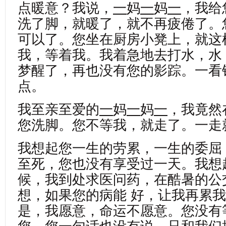
点暖意？我说，
一
妈
一
妈
一
，我给
洗了脚，就暖了，就不再疲倦了。
可以了。您坐在厨房小凳上，就这
我，等着我。我着急地去打水，水
梦醒了，再也没有您的影踪。一看
点。
我至亲至爱的
一
妈
一
妈
一
，我竟然
您洗脚。您不等我，就走了。一走
我想起您一生的劳累，一生的委屈
至死，您也没有享受过一天。我想
候，我到处求医问药，在酷暑的公
想，如果您的病能 好，让我再累
是，我愿意，命运不愿意。您没有