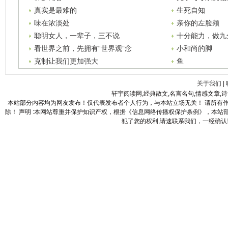
真实是最难的
生死自知
味在浓淡处
亲你的左脸颊
聪明女人，一辈子，三不说
十分能力，做九
看世界之前，先拥有“世界观”念
小和尚的脚
克制让我们更加强大
鱼
关于我们
|
轩宇阅读网,经典散文,名言名句,情感文章,
本站部分内容均为网友发布！仅代表发布者个人行为，与本站立场无关！ 请所有
除！ 声明 :本网站尊重并保护知识产权，根据《信息网络传播权保护条例》，本
犯了您的权利,请速联系我们，一经确认我们