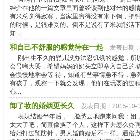
绅介在他的一篇文章里面曾经谈到他对米的感
有米总觉得寂寞，当家里穷得没有米下锅，把
的时候，是很难受的。倒不是说有了米就能活
知...
和自己不舒服的感觉待在一起
发表日期：20
刚出生不久的婴儿没办法忍饥饿的感觉，所以
会号啕大哭，希望妈妈的奶头立即塞入自己的嘴
会慢慢地学会等 待，知道有些事情急不得，急
有孩子，观察一下就会发现，他们在玩耍的过
心...
卸了妆的婚姻更长久
发表日期：2015-10-1
表妹结婚半年后，一脸愁云地跑来问我：姐
太大了吧，简直像换了个人，这样下去怎么办
给她打过预防针，男人婚前婚后不一样。通俗