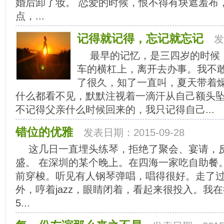
婚后卸了妆。 恋爱的时候，恨不得有块遮羞布
点，...
记得就记得，忘记就忘记
发
最早的记忆，是三四岁的时候
车的横杠上，离开去办事。我不敢
了很久，知了一直叫，夏天带着
什么都看不见，默默注视着一滴汗从自己额头坠
不记得父亲什么时候回来的，我只记得自己...
错位的优雅
发表日期：2015-09-28
这几日一直埋头练琴，拒绝了聚会、宴请，
盛。 在深圳的某个晚上。在四海一家吃自助餐
前穿梭。听见有人钢琴弹唱，唱得很好。走了
外，哼着jazz，眼睛闭着，看起来很投入。我
5...