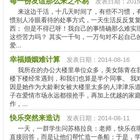
每一份友谊那么来之不易
发表日期：2015-
来这边干活，十几天时间了，有些不习惯，
惯别人冷眼看待的处事方式，一天生活反反复
西； 但是不得已呀！我自己的事情确那么难实
这些苦力吗？ 其实一千句，一万句对不起自己
爱...
幸福婚姻难计算
发表日期：2014-08-16
我所在的办公大楼里单位众多，美女陈青在
楼下楼经常遇到，和我们也算是半个同事。 我
因是她作为大龄剩女被大楼里太多的人津津乐
子在爱情市场永远都很抢手，再加上优越的家
作，...
快乐突然来造访
发表日期：2014-08-11
一天，一群学生问苏格拉良：老师，快乐在哪
直接回答，而是让他们帮忙造一条船：于是，