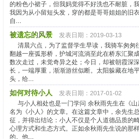
的粉色小裙子，但我妈觉得不好洗也不耐脏，
我因为从小留短头发，穿的都是哥哥姐姐的旧
自...
被遗忘的风景
发表日期：2019-03-13
清晨六点，为了监督学生早读，我骑车匆匆往
翻越一座弧形桥，护城河流淌至此在桥东汇聚
数次走过，未觉奇异之处；今日，却被朝霞深
长，一端厚重，渐渐游丝似断。太阳躲藏在地
头，给...
如何对待小人
发表日期：2017-01-02
与小人相处也是一门学问 余秋雨先生在《山
名为《小人》的文章。在这篇文章中，余先生
征，并得出结论：小人不仅是个人道德品质的
心理方式和生态方式。正如余秋雨先生说的那
的。他...