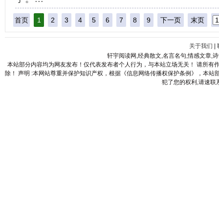
首页
1
2
3
4
5
6
7
8
9
下一页
末页
关于我们
|
轩宇阅读网,经典散文,名言名句,情感文章,
本站部分内容均为网友发布！仅代表发布者个人行为，与本站立场无关！ 请所有
除！ 声明 :本网站尊重并保护知识产权，根据《信息网络传播权保护条例》，本
犯了您的权利,请速联