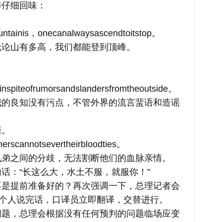
仔细回味：
ainis，onecanalwaysascendtoitstop。
论山有多高，我们都能登到顶峰。
inspiteofrumorsandslandersfromtheoutside。
良知没有污点，不管外界的流言蜚语和造谣
。
rscannotsevertheirbloodties。
之间的分歧，无法割断他们的血脉亲情。
：“长这么大，水土不服，就服你！”
提前准备好的？再次强调一下，总理记者会
一个人说完话，口译员立即翻译，交替进行。
，总理会根据没有任何预判的问题临场应变