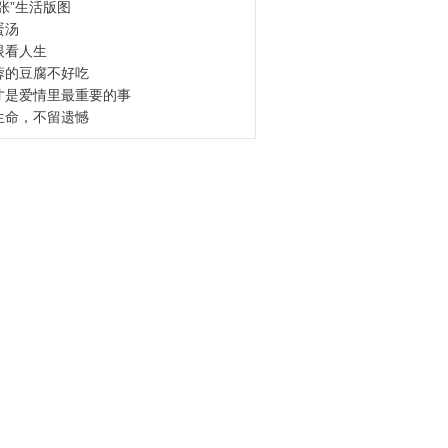
扩张”生活版图
蛋汤
眼看人生
蓉的豆腐不好吃
才是爱情里最重要的事
生命，不留遗憾