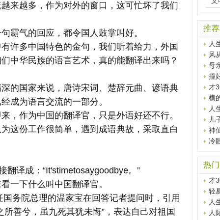
文
来越多，作为对外的窗口，这可忙坏了我们
推荐
句霸气的回应，都令国人鼓掌叫好。
人
许多中国特色的金句，我们听着给力，外国
风
咱们中华民族的语言艺术，真的能翻译出来吗？
母亲
撞
的国家来说，唐诗宋词、楚辞元曲、谚语典
才
横
已经成为语言交流的一部分。
人
，作为中国的翻译官，只是外语好还不行。
儿子
这份工作很简单，遇到成语典故，采取直白
神
冷
热门
“It'stimetosaygoodbye。”
才
看一下什么叫中国翻译官。
轻
任国务院总理的温家宝在回答记者提问时，引用
人
之所善兮，虽九死其犹未悔”，表达自己对祖国
人