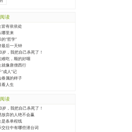
明
阅读
生皆有依依处
从哪里来
的“哲学”
好最后一天钟
30岁，我把自己杀死了！
的难吃，顺的好咽
生就像唐僧西行
“成人”记
仙眷属的样子
眼看人生
阅读
30岁，我把自己杀死了！
易放弃的人绝不会赢
生是条单程线
际交往中有哪些潜台词