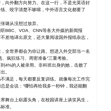
向外翻方向努力。在这一行，不是光英语好
干练、咬字清楚不哆嗦，中外语言文化都要了
张璐从没想过放弃。
BC、VOA、CNN等各大外媒的新闻报
字不差地译出原文，还大量阅读国外报纸杂志，
全世界都会为你让路。想进入外交部当一名
选、疯狂练习、周密准备”三重考验。
4%的人被录用。非科班出身的她，击败了
而出。
满足，每天都要反复训练。就像每次工作完
总是会说：“哪怕再给我多一秒钟，我还能翻
舞台上崭露头角，在校园讲座上谈笑风生，
高标准。