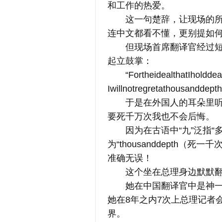
和工作的热爱。
这一句楚辞，让现场的所有
连中文都看不懂，更别提如
但现场首席翻译官经过短暂
起立鼓掌：
“FortheidealthatIholddea
Iwillnotregretathousanddept
于是在外国人的耳朵里听到
要死千万次我也不会后悔。
因为在古语中“九”泛指“多
为“thousanddepth
准确无误！
这个坐在总理身边默默翻
她在中国翻译官中是神一样
她在8年之内7次上总理记者
界。