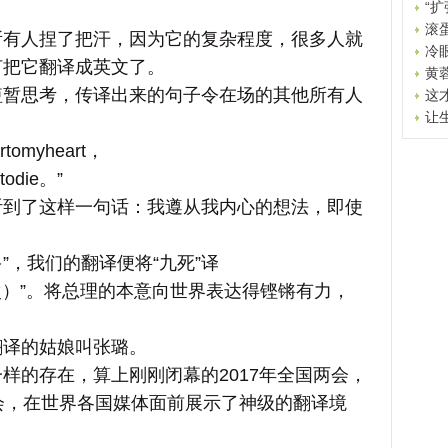
“
滚
人捏了把汗，因为它的复杂程度，很多人就
冷
何把它翻译成英文了。
黄
思考，传译出来的句子令在场的其他所有人
这
让
rtomyheart，
htodie。”
了这样一句话：我遵从我内心的想法，即使
”，我们的翻译便将“九死”译
（死一千次）”。将总理的本意向世界表达得铿锵有力，
译的姑娘叫张璐。
的存在，算上刚刚闭幕的2017年全国两会，
会，在世界各国媒体面前展示了神级的翻译境