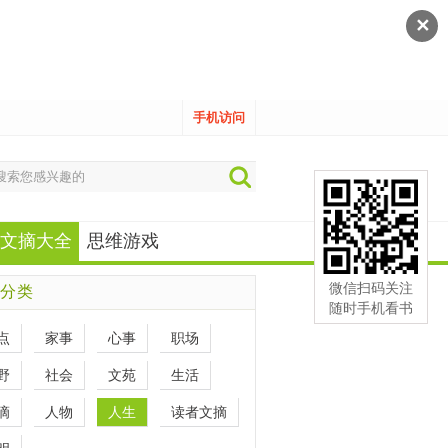
✕
手机访问
文摘大全
思维游戏
微信扫码关注
分类
随时手机看书
点
家事
心事
职场
野
社会
文苑
生活
滴
人物
人生
读者文摘