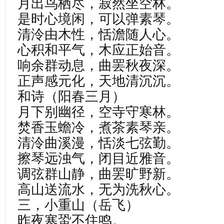
月出鸟栖尽，寂然坐空林。
是时心境闲，可以弹素琴。
清泠由木性，恬澹随人心。
心积和平气，木应正始音。
响余群动息，曲罢秋夜深。
正声感元化，天地清沉沉。
和诗（阳春三月）
月下别幽径，空寺守寒林。
焚香玉蟾冷，煮茶素琴亲。
清泠曲溪漫，恬淡七弦勤。
擦琴远浊气，闭目近雅音。
调弦群山静，曲罢旷野新。
高山送流水，无为洗秋心。
三，小重山（岳飞）
昨夜寒蛩不住鸣。