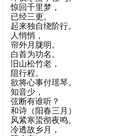
惊回千里梦，
已经三更。
起来独自绕阶行。
人悄悄，
帘外月胧明。
白首为功名。
旧山松竹老，
阻行程。
欲将心事付瑶琴。
知音少，
弦断有谁听？
和诗（阳春三月）
风紧寒蛩彻夜鸣。
冷透故乡月，