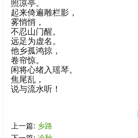
照凉亭。
起来倚遍雕栏影，
雾悄悄，
不忍山门醒。
远足为虚名。
他乡孤鸿掠，
卷帘惊。
闲将心绪入瑶琴。
焦尾乱，
说与流水听！
上一篇:
乡路
下一篇:
冷秋