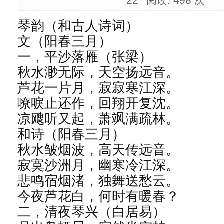
22
阅读:
498 次
琴韵（和古人诗词）
文（阳春三月）
一，平沙落雁（张梁）
秋水渺无际，天空扬远音。
芦花一片月，寂寂寒江深。
嘹唳止还作，回翔开复沈。
凉飕听又起，萧飒满疏林。
和诗（阳春三月）
秋水皱烟波，高天传远音。
寂寞沙洲月，幽寒冷江深。
悲鸣宿烟渚，独舞送愁云。
今夜芦花白，何时有暖春？
二，清夜琴兴（白居易）