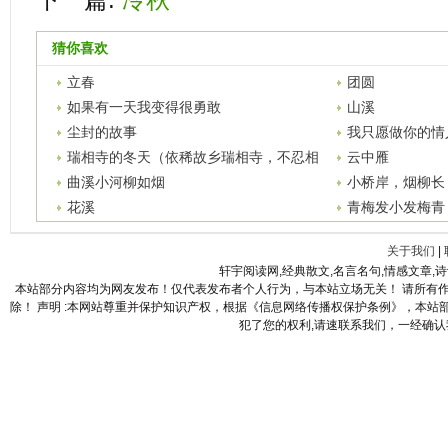
猜你喜欢
立春
团圆
如果有一天我变得很勇敢
山溪
尘封的故事
我只愿做你的情
瑞相寺的冬天（依稀故乡瑞相寺，不忍相
云中雁
思染银丝。）
曲溪小河柳如烟
小桥岸，烟柳长
花溪
青梅发小发梅青
关于我们
|
轩宇阅读网,经典散文,名言名句,情感文章,
本站部分内容均为网友发布！仅代表发布者个人行为，与本站立场无关！ 请所有
除！ 声明 :本网站尊重并保护知识产权，根据《信息网络传播权保护条例》，本
犯了您的权利,请速联系我们，一经确认我们