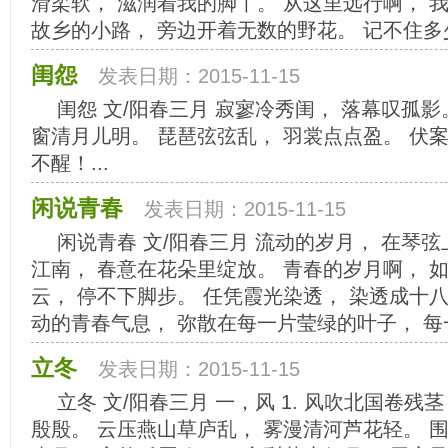
滑柔软， 滋润着我的脚丫。 从这里远行啊， 
故乡的小路， 旁边开着无数的野花。 记不住多少
闺怨
发表日期：2015-11-15
闺怨 文/阳春三月 寂寥冷秀闺， 落幕叹孤
窗清月儿明。 琵琶弦弦乱， 羽裳点点盈。 伏
不醒！...
闲说青春
发表日期：2015-11-15
闲说青春 文/阳春三月 流动的岁月， 在琴
江南， 春意在花朵里绽放。 青春的岁月啊， 
云， 停不下脚步。 任凭霞光染透， 染透成十
动的青春气息， 弥散在每一片莹绿的叶子， 每一
立冬
发表日期：2015-11-15
立冬 文/阳春三月 一，风 1. 风吹北国卷残
殷殷。 云压燕山草庐乱， 雾漫清河芦花轻。 