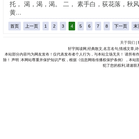
托， 渴，渴，渴。 二， 素手白，荻花落，秋
黄...
首页
上一页
1
2
3
4
5
6
7
8
下一页
末
关于我们
|
轩宇阅读网,经典散文,名言名句,情感文章,
本站部分内容均为网友发布！仅代表发布者个人行为，与本站立场无关！ 请所有
除！ 声明 :本网站尊重并保护知识产权，根据《信息网络传播权保护条例》，本
犯了您的权利,请速联