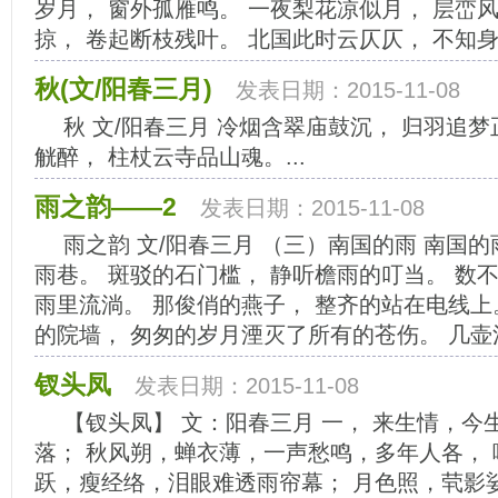
岁月， 窗外孤雁鸣。 一夜梨花凉似月， 层峦风紧
掠， 卷起断枝残叶。 北国此时云仄仄， 不知身是
秋(文/阳春三月)
发表日期：2015-11-08
秋 文/阳春三月 冷烟含翠庙鼓沉， 归羽追
觥醉， 柱杖云寺品山魂。...
雨之韵——2
发表日期：2015-11-08
雨之韵 文/阳春三月 （三）南国的雨 南国
雨巷。 斑驳的石门槛， 静听檐雨的叮当。 数
雨里流淌。 那俊俏的燕子， 整齐的站在电线上
的院墙， 匆匆的岁月湮灭了所有的苍伤。 几壶清
钗头凤
发表日期：2015-11-08
【钗头凤】 文：阳春三月 一， 来生情，今
落； 秋风朔，蝉衣薄，一声愁鸣，多年人各， 
跃，瘦经络，泪眼难透雨帘幕； 月色照，茕影