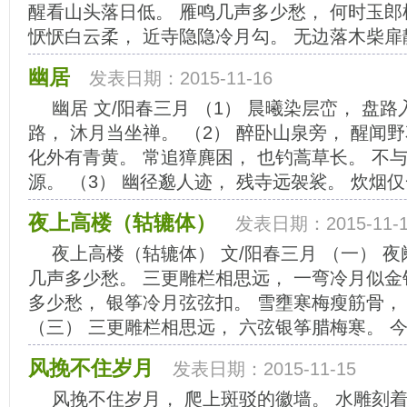
醒看山头落日低。 雁鸣几声多少愁， 何时玉郎
恹恹白云柔， 近寺隐隐冷月勾。 无边落木柴扉静
幽居
发表日期：2015-11-16
幽居 文/阳春三月 （1） 晨曦染层峦， 盘
路， 沐月当坐禅。 （2） 醉卧山泉旁， 醒闻
化外有青黄。 常追獐麂困， 也钓蒿草长。 不
源。 （3） 幽径邈人迹， 残寺远袈裟。 炊烟仅一
夜上高楼（轱辘体）
发表日期：2015-11-1
夜上高楼（轱辘体） 文/阳春三月 （一） 
几声多少愁。 三更雕栏相思远， 一弯冷月似金
多少愁， 银筝冷月弦弦扣。 雪壅寒梅瘦筋骨，
（三） 三更雕栏相思远， 六弦银筝腊梅寒。 今
风挽不住岁月
发表日期：2015-11-15
风挽不住岁月， 爬上斑驳的徽墙。 水雕刻