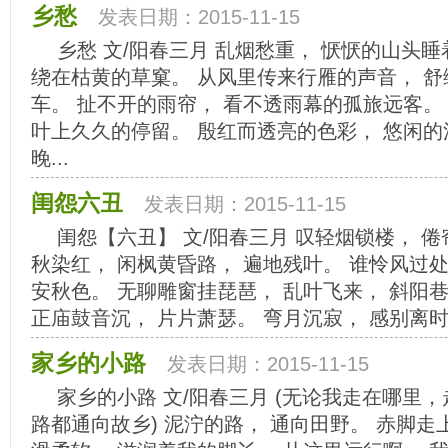
乡愁
发表日期：2015-11-15
乡愁 文/阳春三月 乱烟愁重， 恹恹的山头睡
绕在枯黄的草窠。 从风里传来行雁的声音， 
车。 扯不开的雨帘， 看不透雨幕的孤旅远客。
叶上久久的停留。 殷红而透亮的色彩， 悠闲
晚...
闺怨六丑
发表日期：2015-11-15
闺怨【六丑】 文/阳春三月 叹轻烟锁楼， 倦
秋染红， 闲枫黄昏路， 遍地残叶。 谁怜风过处
安秋色。 无聊雕窗挂琵琶， 乱叶飞来， 斜阳
正庙鼓音沉， 片片萧瑟。 弯月沉寂， 感别离时节
家乡的小路
发表日期：2015-11-15
家乡的小路 文/阳春三月 (无论我走在哪里
路都通向故乡) 泥泞的路， 通向田野。 赤脚走