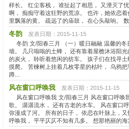
样长。 红尘客栈， 谁扯起了相思， 又湮灭了
啊， 痴痴守着这狂野的荒凉。 也许，她依恋着
里飘落的黄。 疏远了的庙鼓， 在心头敲响。 数不
冬韵
发表日期：2015-11-15
冬韵 文/阳春三月 （一）暖日融融 温馨的冬
墙。 几只嗡嗡的土蜂， 还有靠着屋檐沐浴阳光
的炭火， 聆听着悠闲的纺车。 孩子们在找寻土
摸爬。 苦楝树上挂着几枚零星的枯叶， 乌鸦把
蹲...
风在窗口呼唤我
发表日期：2015-11-15
风在窗口呼唤我 文/阳春三月 风在窗口呼唤
歌。 潺潺流水， 还有古老的水车。 风在窗口
弥漫成了河。 所有的日子， 依恋在叶脉上，又
呼唤我， 平平仄仄不知有几多。 想那艳丽的海棠