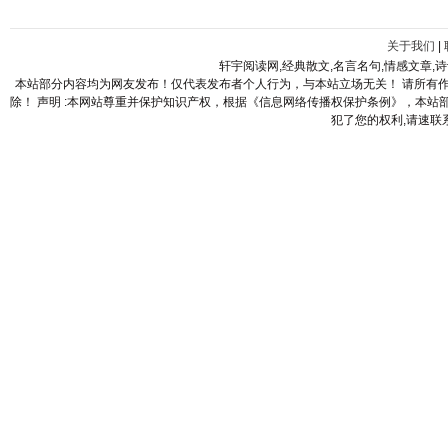
关于我们
|
轩宇阅读网,经典散文,名言名句,情感文章,
本站部分内容均为网友发布！仅代表发布者个人行为，与本站立场无关！ 请所有
除！ 声明 :本网站尊重并保护知识产权，根据《信息网络传播权保护条例》，本
犯了您的权利,请速联