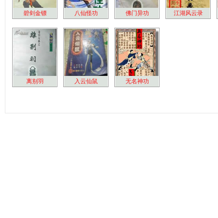
碧剑金镖
八仙怪功
佛门异功
江湖风云录
离别羽
入云仙鼠
无名神功