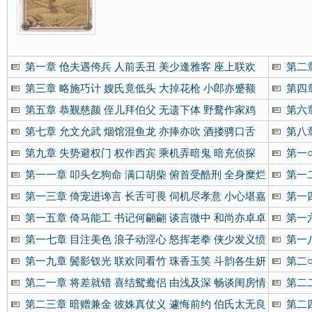
第一章 伧夫遇侉兵 人前丢丑 美少逢雅客 座上联欢
第二
第三章 略施巧计 嫂氏竟低头 大掉花枪 小郎亦蹙额
第四
第五章 恭觐慈颜 侄儿拜伯父 无遗下体 野鹜作家鸡
第六
第七章 允文允武 烟馆混鱼龙 亦捧亦吹 酒搂骋口舌
第八
第九章 失势避权门 权作西宾 乘机弄暗鬼 暗充侦探
第一
第一一章 叩头乞狗命 满口胡柴 俯首受酷刑 全身糜烂
第一
第一三章 倚宠进谗言 长舌可畏 伺机尽孝意 小心堪嘉
第一
第一五章 倚马能工 书记何翩翩 谈言微中 和尚亦卓卓
第一
第一七章 目注美色 浪子动淫心 怒挥老拳 侠少发义愤
第一
第一九章 鬓影钗光 联欢同看竹 珠香玉笑 斗韵各生妍
第二
第二一章 将差就错 喜结鸳鸯侣 由浅及深 畅谈闺房情
第二
第二三章 暗赠兼金 彼姝真仗义 遽悔前约 伯氏太无良
第二