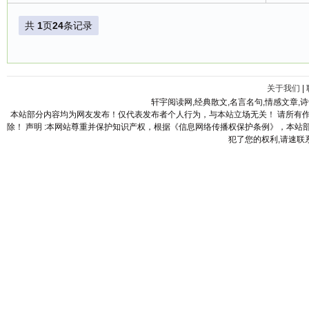
共
1
页
24
条记录
关于我们
|
轩宇阅读网,经典散文,名言名句,情感文章,
本站部分内容均为网友发布！仅代表发布者个人行为，与本站立场无关！ 请所有
除！ 声明 :本网站尊重并保护知识产权，根据《信息网络传播权保护条例》，本
犯了您的权利,请速联