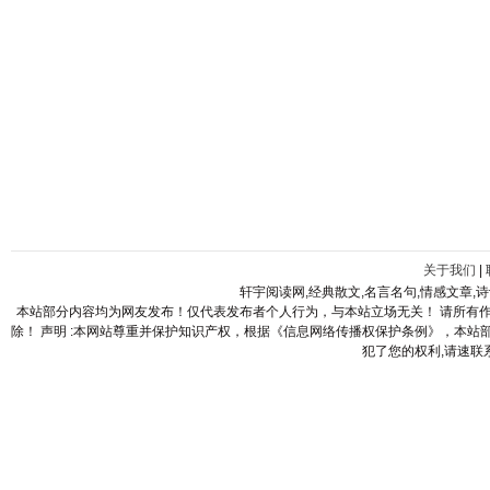
关于我们
|
轩宇阅读网,经典散文,名言名句,情感文章,
本站部分内容均为网友发布！仅代表发布者个人行为，与本站立场无关！ 请所有
除！ 声明 :本网站尊重并保护知识产权，根据《信息网络传播权保护条例》，本
犯了您的权利,请速联