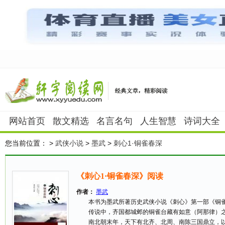
网站首页
散文精选
名言名句
人生智慧
诗词大全
您当前位置：
>
武侠小说
>
墨武
>
刺心1·铜雀春深
《刺心1·铜雀春深》阅读
作者：
墨武
本书为墨武所著历史武侠小说《刺心》第一部《铜
传说中，齐国都城邺的铜雀台藏有如意（阿那律）之
南北朝末年，天下有北齐、北周、南陈三国鼎立，以