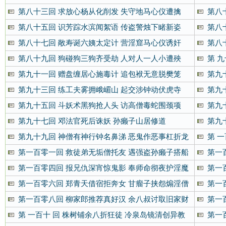
第八十三回 求放心杨从化削发 失守地马心仪遭擒
第八
第八十五回 识芳踪水滨闻絮语 传盗警烛下睹新姿
第八
第八十七回 敞寿诞六姨太定计 营淫窟马心仪诱奸
第八
第八十九回 狗碰狗三狗齐受劫 人对人一人小遭殃
第 
第九十一回 赠盘缠居心施毒计 追包袱无意脱樊笼
第九
第九十三回 练工夫雾拥峨嵋山 起交涉钟动伏虎寺
第九
第九十五回 斗妖术黑狗抢人头 访高僧毒蛇围颈项
第九
第九十七回 邓法官死后诛妖 孙癞子山居修道
第九
第九十九回 神僧有神行钟名鼻涕 恶鬼作恶事杠折龙
第 
头
第一百零一回 救徒弟无垢僧托友 遇强盗孙癞子搭船
第一
第一百零四回 报兄仇深宵惊鬼影 奉师命彻夜护淫魔
第一
第一百零六回 郑青天借宿拒奔女 甘瘤子挟怨煽淫僧
第一
第一百零八回 柳家郎推荐真好汉 余八叔讨取旧家财
第一
第 一百十 回 株树铺余八折狂徒 冷泉岛镜清创异教
第一