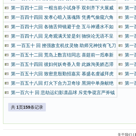
命
第一百四十二回 一棍当前小试身手 双剑齐下大展威
第一
风
群雄
第一百四十四回 发孝心暗入落魂阵 凭勇气偷窥六角
第一
亭
腋
第一百四十六回 各驰舌辩镜避于垒 互斗神通水不如
第一
火
珠
第一百四十八回 见奇观满天皆是剑 驰快论无语不呈
第一
锋
龟
第 一百五十 回 挫强敌玄机仗灵物 助师兄神技有飞刀
第一
只
第一百五十二回 荒岛上数言结同志 喜筵前一卮奉新
第一
人
迷
第一百五十四回 彼妇何妖奇香入骨 此姝洵美娇态滞
第一
人
头
第一百五十六回 致密意殷勤招嘉宾 慕盛名虔诚拜虎
第一
寨
心
第一百五十八回 灯火下合力卫奇珍 黑洞中单身献绝
第一
艺
弄
第一百六十 回 悲劫运幻影凛晶球 斥党争谠言严斧钺
共
1
页
159
条记录
关于我们
|