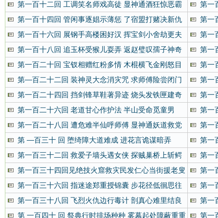
第一百十二回 工调笑名师戏高徒 显神通酒狂惊恶霸
第一
武器
第一百十四回 管闲事逐娼示薄惩 了宿盟打赌决新仇
第一
第一百十六回 展钢手高楼困好汉 挥宝剑小舍劫更夫
第一
第一百十八回 追玉杯受猴儿耍弄 返赵璧叹孺子神奇
第一
第一百二十回 宝钗相赠红粉多情 木棍横飞金刚怒目
第一
第—百二十二回 装神灵大念消灾咒 求师傅险尝闭门
第一
羹
第一百二十四回 挡剑锋草鞋著异迹 烧头发铁匣建奇
第一
勋
第一百二十六回 老道甘心作护法 半山受命觅童男
第一
窘
第一百二十八回 遭危难半仙呼师傅 显神通妖道救党
第一
徒
第 —百三十 回 堕绮障大道难成 进花言诡谋暗弄
第一
箭
第一百三十二回 救爱子墙头遇女侠 探贼巢桥上斩鳄
第一
鱼
马
第一百三十四回见绝技火窟救灾民发仁心当街援老叟
第一
儿
第一百三十六回 指迷途郑重授锦囊 步花径低徊思往
第一
事
泪
第一百三十八回 飞烈火仇边行毒计 剖真心难里结良
第一
缘
声
第 一百四十 回 祭典行时排场种种 雾幕起处障蔽重重
第一