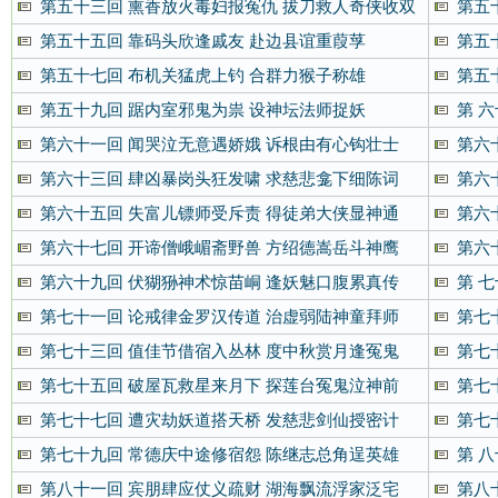
第五十三回 熏香放火毒妇报冤仇 拔刀救人奇侠收双
第五
女
第五十五回 靠码头欣逢戚友 赴边县谊重葭莩
第五
第五十七回 布机关猛虎上钓 合群力猴子称雄
第五
第五十九回 踞内室邪鬼为祟 设神坛法师捉妖
第 
第六十一回 闻哭泣无意遇娇娥 诉根由有心钩壮士
第六
第六十三回 肆凶暴岗头狂发啸 求慈悲龛下细陈词
第六
第六十五回 失富儿镖师受斥责 得徒弟大侠显神通
第六
第六十七回 开谛僧峨嵋斋野兽 方绍德嵩岳斗神鹰
第六
第六十九回 伏猢狲神术惊苗峒 逢妖魅口腹累真传
第 
第七十一回 论戒律金罗汉传道 治虚弱陆神童拜师
第七
第七十三回 值佳节借宿入丛林 度中秋赏月逢冤鬼
第七
第七十五回 破屋瓦救星来月下 探莲台冤鬼泣神前
第七
第七十七回 遭灾劫妖道搭天桥 发慈悲剑仙授密计
第七
第七十九回 常德庆中途修宿怨 陈继志总角逞英雄
第 
第八十一回 宾朋肆应仗义疏财 湖海飘流浮家泛宅
第八