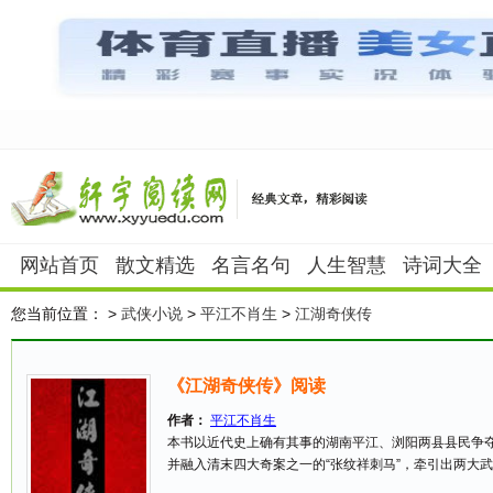
网站首页
散文精选
名言名句
人生智慧
诗词大全
您当前位置：
>
武侠小说
>
平江不肖生
>
江湖奇侠传
《江湖奇侠传》阅读
作者：
平江不肖生
本书以近代史上确有其事的湖南平江、浏阳两县县民争
并融入清末四大奇案之一的“张纹祥刺马”，牵引出两大