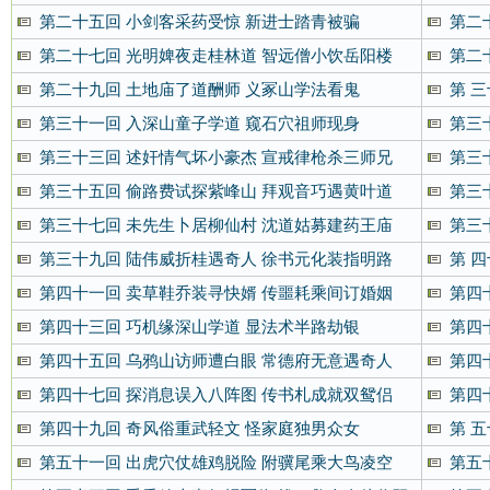
第二十五回 小剑客采药受惊 新进士踏青被骗
第二
人
第二十七回 光明婢夜走桂林道 智远僧小饮岳阳楼
第二
第二十九回 土地庙了道酬师 义冢山学法看鬼
第 
第三十一回 入深山童子学道 窥石穴祖师现身
第三
第三十三回 述奸情气坏小豪杰 宣戒律枪杀三师兄
第三
第三十五回 偷路费试探紫峰山 拜观音巧遇黄叶道
第三
第三十七回 未先生卜居柳仙村 沈道姑募建药王庙
第三
弟
第三十九回 陆伟威折桂遇奇人 徐书元化装指明路
第 
第四十一回 卖草鞋乔装寻快婿 传噩耗乘间订婚姻
第四
第四十三回 巧机缘深山学道 显法术半路劫银
第四
第四十五回 乌鸦山访师遭白眼 常德府无意遇奇人
第四
第四十七回 探消息误入八阵图 传书札成就双鸳侣
第四
第四十九回 奇风俗重武轻文 怪家庭独男众女
第 
第五十一回 出虎穴仗雄鸡脱险 附骥尾乘大鸟凌空
第五