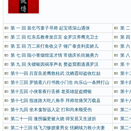
第 一 回 装乞丐童子寻师 起宝塔深山遇侠
第 
第 三 回 红东瓜教孝发庄言 金罗汉养鹰充卫士
第 
第 五 回 万二呆打鱼收义子 锺广泰贪利卖娇儿
第 
第 七 回 陆小青烟馆逞才情 常德庆长街施勇力
第 
第 九 回 失镖银因祸享声名 赘盗窟图逃遇罗汉
第 
第十一回 吕宣良差鹰救桂武 沈栖霞却盗收红姑
第十
第十三回 罗慎斋八行书救小门生 向乐山一条辫打山
第十
东老
第十五回 小侠客夜行丢裤 老英雄捉盗赠银
第十
第十七回 指迷路大吃八角亭 拜师坟痛哭万载县
第十
第十九回 坐木龛智远入定 打和尚来顺受伤
第二
第二十一回 逢拐骗更被火烧 得安居又生波折
第二
第二十三回 练飞刀惨掳童男女 忧嗣续力救小夫妻
第二