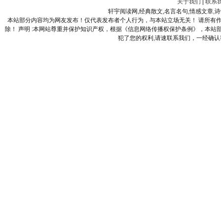
关于我们
|
联系
轩宇阅读网,经典散文,名言名句,情感文章,
本站部分内容均为网友发布！仅代表发布者个人行为，与本站立场无关！ 请所有
除！ 声明 :本网站尊重并保护知识产权，根据《信息网络传播权保护条例》，本
犯了您的权利,请速联系我们，一经确认我们