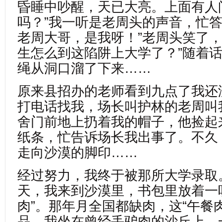
昏睡中吵醒，天已大亮。上面有人
吗？”我一听是老周头的声音，忙答
老周大哥，是我呀！”老周头笑了，
生怎么到这陷阱上大学了？”随着
绳从洞口溜了下来……
原来县招办的老师看到九点了我还
打电话找我，场长叫护林的老周叫
舍门前地上扔着我的帽子，他捡起
纸条，忙告诉场长我出事了。不久
走向沙漠的脚印……
经过努力，我终于被那所大学录取
天，我来到沙漠里，书包里放着一
肉”。那年月全国都缺肉，这“午餐
品。我坐在曾经丢驴肉的沙丘上，