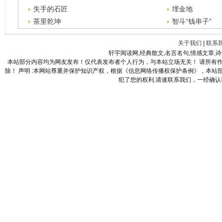
失手的石匠
埋金地
茶里乾坤
智斗“钱串子”
关于我们
|
联系
轩宇阅读网,经典散文,名言名句,情感文章,
本站部分内容均为网友发布！仅代表发布者个人行为，与本站立场无关！ 请所有
除！ 声明 :本网站尊重并保护知识产权，根据《信息网络传播权保护条例》，本
犯了您的权利,请速联系我们，一经确认我们