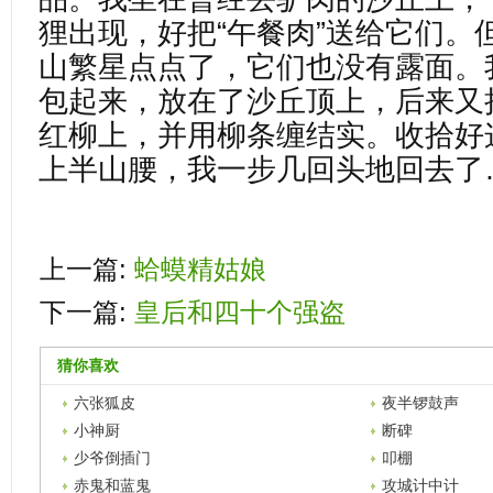
狸出现，好把“午餐肉”送给它们。
山繁星点点了，它们也没有露面。
包起来，放在了沙丘顶上，后来又
红柳上，并用柳条缠结实。收拾好
上半山腰，我一步几回头地回去了
上一篇:
蛤蟆精姑娘
下一篇:
皇后和四十个强盗
猜你喜欢
六张狐皮
夜半锣鼓声
小神厨
断碑
少爷倒插门
叩棚
赤鬼和蓝鬼
攻城计中计