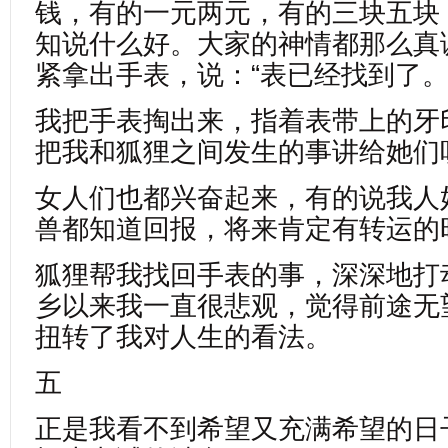
钱，有的一元两元，有的三块五块
知说什么好。大家的神情都那么真
紧拿出手表，说：“表已经找到了。
我把手表掏出来，指着表带上的牙
把我和狐狸之间发生的事讲给她们
女人们也都兴奋起来，有的说我人
兽都知道回报，将来肯定有转运的
狐狸帮我找回手表的事，深深地打
乡以来我一直很悲观，觉得前途无
扭转了我对人生的看法。
五
正是我看不到希望又充满希望的日