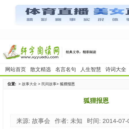
网站首页
散文精选
名言名句
人生智慧
诗词大全
位置:
>
故事大全
>
民间故事
> 狐狸报恩
狐狸报恩
来源: 故事会
作者: 未知
时间: 2014-07-