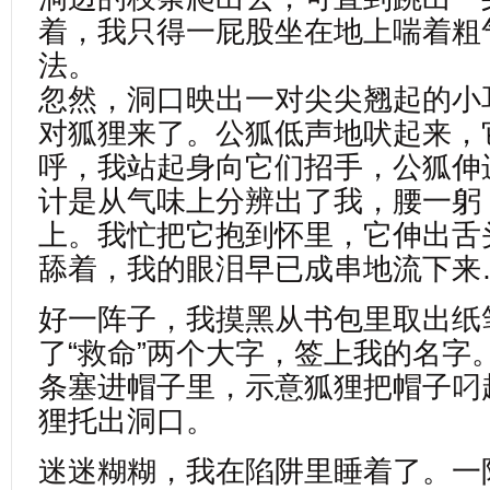
着，我只得一屁股坐在地上喘着粗
法。
忽然，洞口映出一对尖尖翘起的小
对狐狸来了。公狐低声地吠起来，
呼，我站起身向它们招手，公狐伸
计是从气味上分辨出了我，腰一躬
上。我忙把它抱到怀里，它伸出舌
舔着，我的眼泪早已成串地流下来
好一阵子，我摸黑从书包里取出纸
了“救命”两个大字，签上我的名字
条塞进帽子里，示意狐狸把帽子叼
狸托出洞口。
迷迷糊糊，我在陷阱里睡着了。一