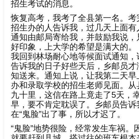
招生考试的消息。
恢复高考，我考了全县第一名。考
招生办的人告诉我，过几天上面有
通知由邮局寄给我，并鼓励我说，
好印象，上大学的希望是满大的。
我回到林场耐心地等候面试通知，
告诉我的日子好些天后，乡邮员才
知送来。通知上说，让我第二天早
办和录取学校的招生老师见面。从
九十里，这信在路上竟走了5天，
早，要不肯定耽误了。乡邮员告诉
在“鬼脸”出了事，所以才迟了。
“鬼脸”地势很险，经常发生车祸。
就要赶到县城，搭过往的班车根本