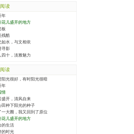
阅读
新年
些花儿盛开的地方
老板
美残酷
光如水，与文相依
树寻影
人四十，淡雅魅力
阅读
时阳光很好，有时阳光很暗
新年
园情
若盛开，清风自来
心田种下阳光的种子
了一大圈，我又回到了原位
些花儿盛开的地方
力的生活
好的时光