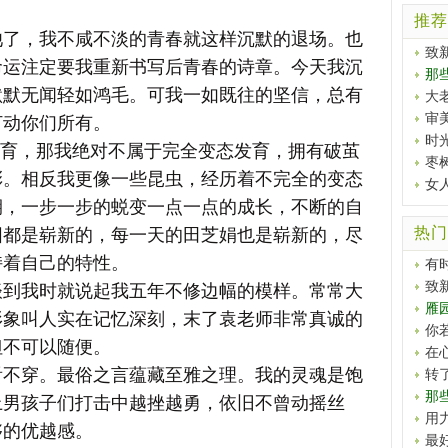
推荐
池了，我不咸不淡的青春就这样沉默的退场。也
致
命运注定要我重新书写后青春的诗章。今天我沉
那
默默无闻轻如鸿毛。可我一如既往的坚信，总有
大
审
打动你们所有。
时
育，那我绝对不属于完全变态发育，拥有破茧
枣
彩。相反我更像一些昆虫，经历着不完全的变态
女
期，一步一步的蜕变一点一点的成长，不断的自
热门
阳都是崭新的，每一天的田芝娟也是崭新的，尽
持着自己的特性。
有
致
谈到我时就说起我五年不修边幅的模样。常常大
雁
形象叫人实在记忆深刻，末了袁老师非常真诚的
你
但不可以随便。
在
看不穿。最俗之言蕴藏至雅之理。我的灵魂是饱
转
那
上男孩子们打击中越挫越勇，依旧不曾动摇丝
用
够的优越感。
最