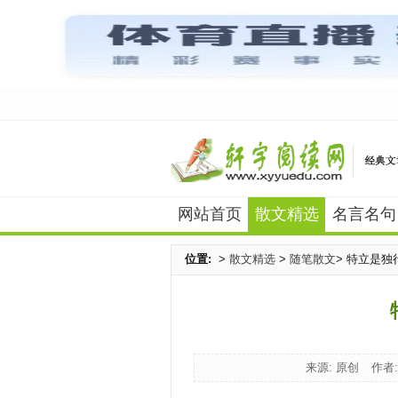
网站首页
散文精选
名言名句
位置:
>
散文精选
>
随笔散文
> 特立是独
来源: 原创
作者