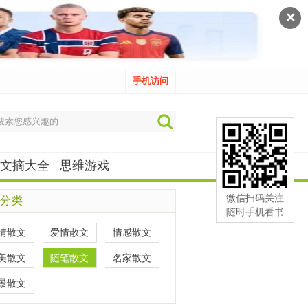
✕
手机访问
文摘大全
思维游戏
微信扫码关注
分类
随时手机看书
情散文
爱情散文
情感散文
美散文
随笔散文
名家散文
景散文