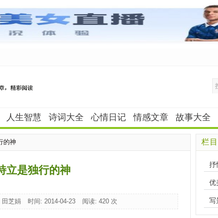
人生智慧
诗词大全
心情日记
情感文章
故事大全
栏目
行的神
抒
特立是独行的神
优
写
: 田芝娟
时间: 2014-04-23
阅读:
420 次