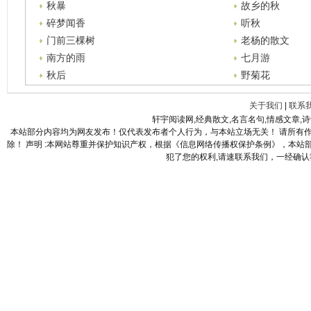
秋暴
故乡的秋
碎梦闻香
听秋
门前三棵树
老杨的散文
南方的雨
七月游
秋后
野菊花
关于我们
|
联系
轩宇阅读网,经典散文,名言名句,情感文章,
本站部分内容均为网友发布！仅代表发布者个人行为，与本站立场无关！ 请所有
除！ 声明 :本网站尊重并保护知识产权，根据《信息网络传播权保护条例》，本
犯了您的权利,请速联系我们，一经确认我们