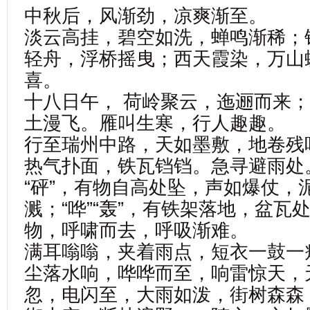
中秋后，风渐劲，凉爽渐至。
淡云高挂，碧空如洗，蝉鸣渐稀；
轻舟，浮桥摇曳；西天霞染，万山
喜。
十八日午， 荷岭聚云，迤逦而来
土漫飞。雁叫生寒，行人趣趣。
行至瑞州中路，天如墨敷，地卷残
热气扑面，铁瓦铛铛。急寻避雨处
“砰”，有物自高处坠，声如爆仗，
溅；“哗”“轰”，有铁架落地，盆瓦
物，呼啸而去，呼吸渐难。
满耳嗡嗡，夹着雨点，短衣一鼓一
尘落水响，哗哗而至，响雷惊天，
忽，电闪至，大雨如泼，街树森森