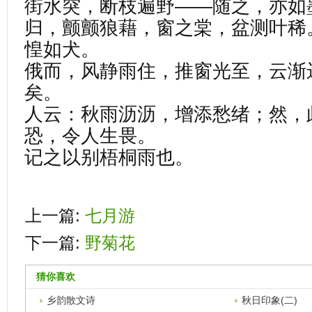
街水突，断枝遍野——随之，亦如
归，颤颤狼藉，窗之棠，盆测叶稀
惶如犬。
俄而，风静雨住，推窗光至，云渐
矣。
人云：秋雨沥沥，增添愁绪；然，
恐，令人生畏。
记之以别梧桐雨也。
上一篇:
七月游
下一篇:
野菊花
猜你喜欢
乡韵散文诗
秋日印象(二)