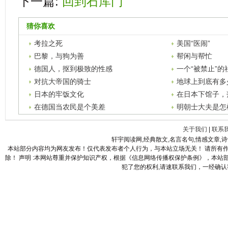
下一篇:
回到石库门
猜你喜欢
考拉之死
美国“医闹”
巴黎，与狗为善
帮闲与帮忙
德国人，抠到极致的性感
一个“被禁止”的
对抗大帝国的骑士
地球上到底有多
日本的牢饭文化
在日本下馆子，
在德国当农民是个美差
明朝士大夫是怎
关于我们
|
联系
轩宇阅读网,经典散文,名言名句,情感文章,
本站部分内容均为网友发布！仅代表发布者个人行为，与本站立场无关！ 请所有
除！ 声明 :本网站尊重并保护知识产权，根据《信息网络传播权保护条例》，本
犯了您的权利,请速联系我们，一经确认我们