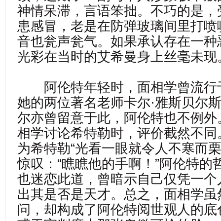
神情呆滞，言语笨拙。不巧的是，
患感冒，老是在防弹玻璃间里打喷
音也瓮声瓮气。如果承认存在一种
光彩在当时的艾希曼身上丝毫未现
阿伦特年轻时，面相学曾流行
她的两位著名老师卡尔·雅斯贝尔斯
尔亦曾留意于此，阿伦特也不例外
相学讨论希特勒时，评价截然不同
为希特勒“光看一眼就令人不寒而栗
惊叹：“瞧瞧他的手啊！”阿伦特的
也迷恋此道，曾暗示自己仅凭一个
出其是否是天才。总之，面相学虽
问，却构成了阿伦特阅世观人的底