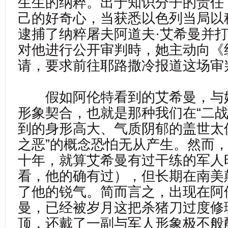
生生的纳粹。出于知识分子的责任
己的好奇心，当获悉以色列当局以
逮捕了纳粹屠夫阿道夫·艾希曼并
对他进行公开审判時，她主动向《
请，要求前往耶路撒冷报道这场审
假如阿伦特看到的艾希曼，与
形象契合，也就是那种我们在“二战
到的身形高大、气质阴郁的盖世太
之恶”的概念恐怕无从产生。然而
十年，就算艾希曼有过干练的军人
看，他的确有过），但长期在南美
了他的锐气。简而言之，出现在阿
曼，已经被岁月这把杀猪刀过度修
顶，还戴了一副与军人形象极不般