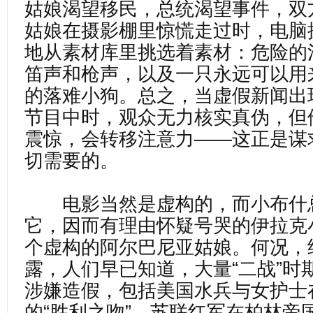
姑娘渴望移民，总统渴望事件，双
姑娘在摄影棚里惊慌走过时，电脑
地从素材库里挑选着素材：危险的
笛声和枪声，以及一只永远可以用
的落难小狗。总之，当虚假新闻出
节目中时，观众无力核实真伪，但
震惊，会转移注意力——这正是谋
切需要的。
电影当然是虚构的，而小布什
它，因而有理由怀疑号哭的伊拉克
个虚构的阿尔巴尼亚姑娘。何况，
露，人们早已知道，大量“二战”时
涉嫌造假，包括美国水兵与女护士
的“胜利之吻”，苏联红军在柏林帝