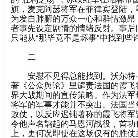
旗，麦克阿瑟将军在菲律宾登陆，
为发自肺腑的万众一心和群情激昂
者事先设定剧情的情绪反射。事后
只能从“那毕竟不是坏事”中找到些
二
安慰不见得总能找到。沃尔特·
著《公众舆论》里谴责法国的霞飞
界大战期间的宣传策略。作为法军
将军的军事才能并不突出。法国当
败仗，以反应迟钝著称的霞飞将军
令他声名鹊起的马恩河战役，首功
上，更何况即使在这场仅有的胜仗