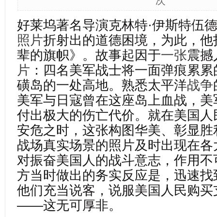
次
好莱坞著名导演克林特·伊斯特伍
照片
折射出的道德困境，为此，他
辈的旗帜》。故事起因于
一张
震撼
片
：四名美军战士将一面弹痕累累
磺岛的一处高地。熟悉太平洋
战争
美军与日寇曾在这座岛上血战，美
付出极大的伤亡代价。就在美国人
安危之时，这张构图华美、彰显胜
战场真实场景的照片及时出现在各
对振奋美国人的战斗意志，作用不
方当时做出的务实反应是，迅速找
他们充当说客，说服美国人民购买
——这无可厚非。