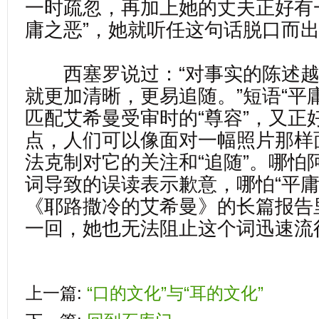
一时疏忽，再加上她的丈夫正好有
庸之恶”，她就听任这句话脱口而
西塞罗说过：“对事实的陈述越
就更加清晰，更易追随。”短语“平
匹配艾希曼受审时的“尊容”，又正
点，人们可以像面对一幅照片那样
法克制对它的关注和“追随”。哪怕
词导致的误读表示歉意，哪怕“平庸
《耶路撒冷的艾希曼》的长篇报告
一回，她也无法阻止这个词迅速流
上一篇:
“口的文化”与“耳的文化”