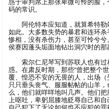
惑于审判席上那张卑微可怜的脸，
码的常识。
阿伦特本应知道，就算希特勒
如此。大多数失势的暴君和连环杀
惨相，没有杀伤力，甚至可怜兮兮
侯赛因蓬头垢面地钻出洞穴时的那
索尔仁尼琴写到苏联人也有过
惑。在肃反时期，那些“曾把整个
覆、惶恐不安的无畏的人，出场（
只只垂头丧气、服服帖帖的山羊，
么，他们就咩咩地叫几声。他们把
上呕吐，卑躬屈膝地贬辱自己和自
自己犯下了无论如何也不应犯的罪