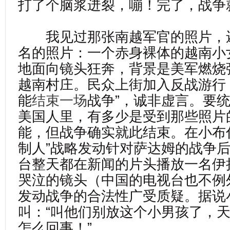
打了个脑浆迸裂，嘣！完了，战争
我见过那张南越军官的照片，
名的照片：一个赤身裸体的越南小
地面向镜头狂奔，背景是美军燃烧
越南村庄。民众上街加入反战游行
能
结束
一场
战争”，诚非虚言。要
美国人里，有多少是受到那些照片
能，但战争确实就此结束。在小布
制人”战略发动针对萨达姆的战争
台整天都在新闻的片头播放一名伊
哭泣的镜头（中国的电视台也不例
发动战争的合法性广受质疑。据说
叫：“叫他们别放这个小男孩了，
怎么回事！”