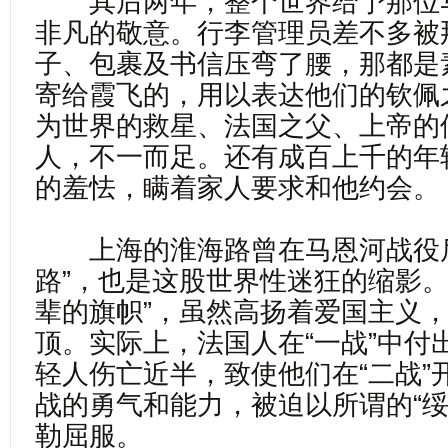
其后两年，整个世界给予那位
非凡的敬意。行李管理员差不多被
子、包裹及书信压弯了腰，那都是
寄给霞飞的，用以表达他们的钦佩
为世界的救星、法国之父、上帝的
人，不一而足。还有成百上千的年
的羞怯，瞒着家人要求和他约会。
上海的淮海路曾在马恩河战役后
路”，也是这股世界性迷狂的缩影。
辈的旗帜”，虽然高扬着爱国主义
顶。实际上，法国人在“一战”中付
轻人伤亡近半，致使他们在“二战”
战的勇气和能力，被迫以所谓的“绥
勒屈服。