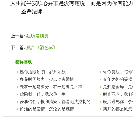
人生能平安顺心并非是没有逆境，而是因为你有能
——圣严法师
上一篇:
处境看朋友
下一篇:
莫言《酒色赋》
猜你喜欢
愿你眉眼如初，岁月如故
许你良辰，陪你
爱
多花时间努力，少点功夫矫情
光年之外的等候
走在一起是缘分，在一起走是幸福
是梦总会碎，是
你陪我一程，我念你一生
时光不老，我们
爱和信任，恨和猜疑，都是无法控制的
晚点遇见你，余
鲜活的是爱情，沉沦的是感情
离开的都是风景