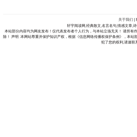
关于我们
|
轩宇阅读网,经典散文,名言名句,情感文章,
本站部分内容均为网友发布！仅代表发布者个人行为，与本站立场无关！ 请所有
除！ 声明 :本网站尊重并保护知识产权，根据《信息网络传播权保护条例》，本
犯了您的权利,请速联