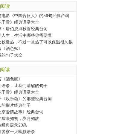
阅读
志电影《中国合伙人》的56句经典台词
花千骨》经典语录大全
影：唐伯虎点秋香经典台词
字人生，生活中哪些你需要懂
比较慢热，不过一旦热了可以保温很久很
言《酒色赋》
感的句子大全
阅读
言《酒色赋》
生语录，让我们清醒的句子
花千骨》经典语录大全
于《欢乐颂》的那些经典台词
忘的影片经典句子
北京爱情故事》经典台词
你眉眼如初，岁月如故
生经典语录20条
国警察十大幽默语录