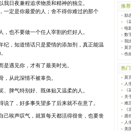
以我日夜兼程追求物质和精神的独立。
推荐
，一定是你最爱的人；舍不得你难过的那个
励
《
电
人，也不要做一个任人宰割的烂好人。
数
我
年纪，知道情话只是爱情的添加剂，真正能温
莫
久
动。
伤
而是遇见你，才有了最美时光。
热门
莫
骨，从此深情不被辜负。
人
笑、脾气特别好、既体贴又温柔的人。
《
关
得说了，好多事失望多了后来就不在意了。
难
《
自己唉声叹气，就算每天都活得很丧，也要丧
愿
人
美