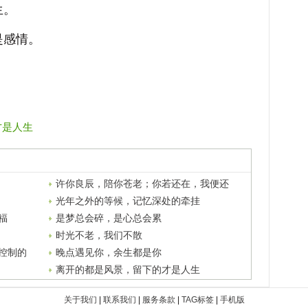
生。
是感情。
才是人生
许你良辰，陪你苍老；你若还在，我便还
爱
光年之外的等候，记忆深处的牵挂
福
是梦总会碎，是心总会累
时光不老，我们不散
控制的
晚点遇见你，余生都是你
离开的都是风景，留下的才是人生
关于我们
|
联系我们
|
服务条款
|
TAG标签
|
手机版