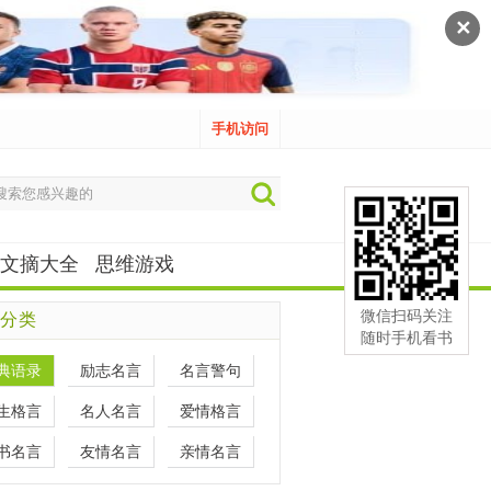
✕
手机访问
文摘大全
思维游戏
微信扫码关注
分类
随时手机看书
典语录
励志名言
名言警句
生格言
名人名言
爱情格言
书名言
友情名言
亲情名言