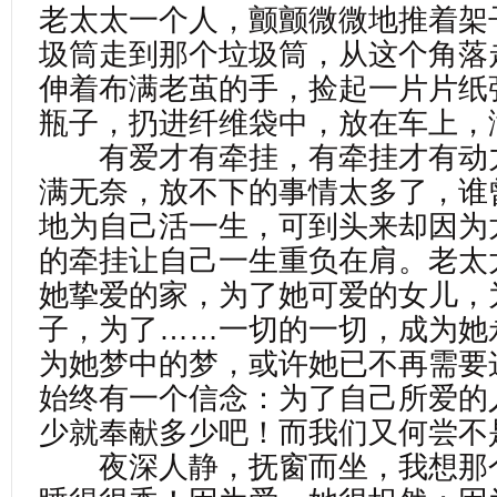
老太太一个人，颤颤微微地推着架
圾筒走到那个垃圾筒，从这个角落
伸着布满老茧的手，捡起一片片纸
瓶子，扔进纤维袋中，放在车上，
有爱才有牵挂，有牵挂才有动
满无奈，放不下的事情太多了，谁
地为自己活一生，可到头来却因为
的牵挂让自己一生重负在肩。老太
她挚爱的家，为了她可爱的女儿，
子，为了……一切的一切，成为她
为她梦中的梦，或许她已不再需要
始终有一个信念：为了自己所爱的
少就奉献多少吧！而我们又何尝不
夜深人静，抚窗而坐，我想那