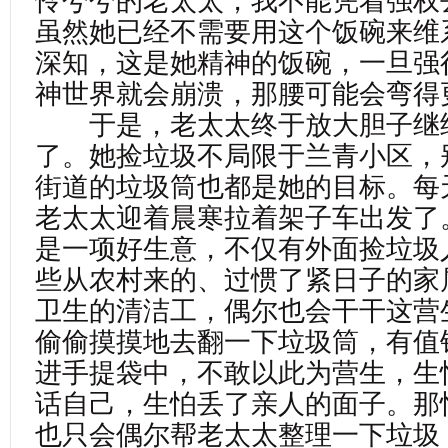
怜兮兮的老太太，我不能凭着强权
虽然她已经不需要用这个饭碗来维
深知，这是她精神的饭碗，一旦强
神世界就会崩溃，那腰可能会弯得
于是，老太太终于放大胆子继
了。她捡垃圾不局限于兰青小区，
街道的垃圾筒也都是她的目标。每
老太太迎着晨寒拉着架子车出发了
是一项好生意，不仅有外面捡垃圾
些从农村来的、过惯了紧日子的家
卫生的清洁工，偶尔也会干干这营
偷偷摸摸地去翻一下垃圾筒，有值
进手提袋中，不敢以此为营生，生
话自己，生怕丢了亲人的面子。那
也只会偶尔帮老太太整理一下垃圾