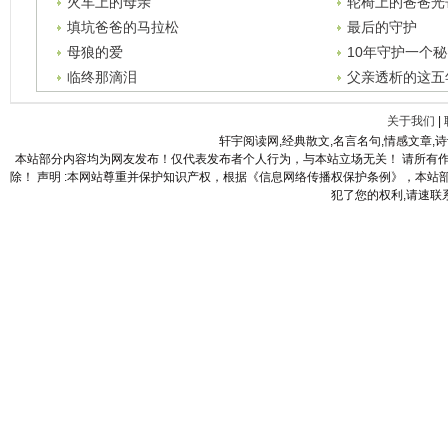
火车上的母亲
轮椅上的爸爸光
世界
填坑爸爸的马拉松
最后的守护
母狼的爱
10年守护一个
临终那滴泪
父亲透析的这五
关于我们
|
轩宇阅读网,经典散文,名言名句,情感文章,
本站部分内容均为网友发布！仅代表发布者个人行为，与本站立场无关！ 请所有
除！ 声明 :本网站尊重并保护知识产权，根据《信息网络传播权保护条例》，本
犯了您的权利,请速联