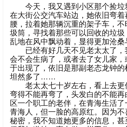
今天，我又遇到小区那个捡垃
在大街公交汽车站边，她依旧弯着
腰，拉着她那辆沉重的架子车，不
圾筒，寻找着那些可以回收的垃圾
乱地在风中飘动着，显得更加沧桑
已经有好几天不见老太太了，
会不会生病了，或者去了女儿家，
于出现了，依旧是那副老态龙钟的
坦然多了……
老太太七十岁左右，看上去更
弯得不能再弯了，头发白的不能再
区一个职工的老伴，在青海生活了
青海人，但一脸的高原红。因为不
秘密，我不知道她更多的信息，甚