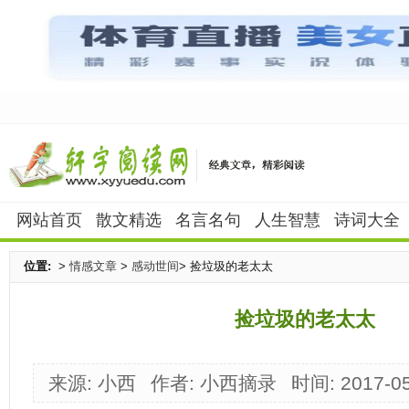
网站首页
散文精选
名言名句
人生智慧
诗词大全
位置:
>
情感文章
>
感动世间
> 捡垃圾的老太太
捡垃圾的老太太
来源: 小西
作者: 小西摘录
时间: 2017-05