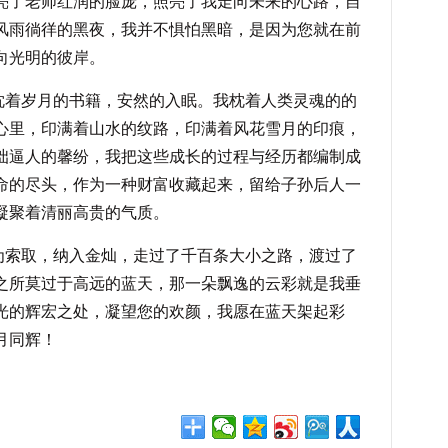
亮了老师红润的脸庞，照亮了我走向未来的心路，自
风雨徜徉的黑夜，我并不惧怕黑暗，是因为您就在前
向光明的彼岸。
岁月的书籍，安然的入眠。我枕着人类灵魂的的
心里，印满着山水的纹路，印满着风花雪月的印痕，
咄逼人的馨纷，我把这些成长的过程与经历都编制成
命的尽头，作为一种财富收藏起来，留给子孙后人一
凝聚着清丽高贵的气质。
取，纳入金灿，走过了千百条大小之路，渡过了
之所莫过于高远的蓝天，那一朵飘逸的云彩就是我垂
光的辉宏之处，凝望您的欢颜，我愿在蓝天架起彩
月同辉！