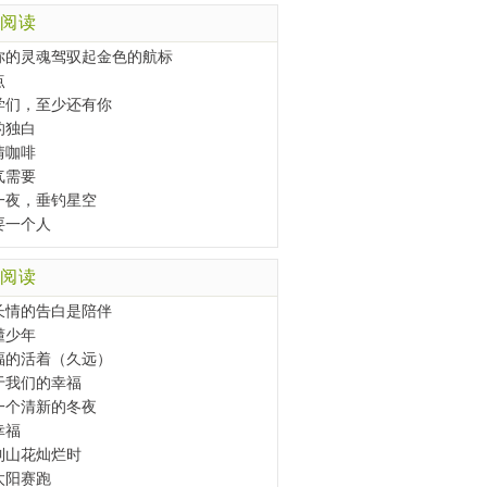
阅读
你的灵魂驾驭起金色的航标
点
学们，至少还有你
的独白
情咖啡
气需要
一夜，垂钓星空
要一个人
阅读
长情的告白是陪伴
懂少年
福的活着（久远）
于我们的幸福
一个清新的冬夜
幸福
到山花灿烂时
太阳赛跑