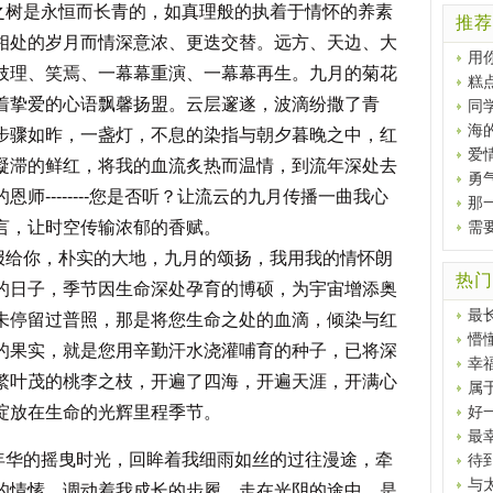
是永恒而长青的，如真理般的执着于情怀的养素
推荐
相处的岁月而情深意浓、更迭交替。远方、天边、大
用
枝理、笑焉、一幕幕重演、一幕幕再生。九月的菊花
糕
着挚爱的心语飘馨扬盟。云层邃遂，波滴纷撒了青
同
海
步骤如昨，一盏灯，不息的染指与朝夕暮晚之中，红
爱
凝滞的鲜红，将我的血流炙热而温情，到流年深处去
勇
师--------您是否听？让流云的九月传播一曲我心
那
言，让时空传输浓郁的香赋。
需
你，朴实的大地，九月的颂扬，我用我的情怀朗
热门
的日子，季节因生命深处孕育的博硕，为宇宙增添奥
最
未停留过普照，那是将您生命之处的血滴，倾染与红
懵
的果实，就是您用辛勤汗水浇灌哺育的种子，已将深
幸
繁叶茂的桃李之枝，开遍了四海，开遍天涯，开满心
属
绽放在生命的光辉里程季节。
好
最
的摇曳时光，回眸着我细雨如丝的过往漫途，牵
待
与
的情愫，调动着我成长的步履，走在光阴的途中。是