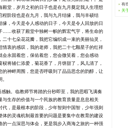
有
海殿堂，岁月之初的日子也是在九月奠定我人生理想
关
启程阶段也是在九月，我与九月结缘，我与丰硕结
结缘，今天是令人感动的日子，今天是令人回放的日
子……收获了殿堂中独树一帜的辉宏气宇，将生命的
，二十七朵花花瓣，我把它编织成一束的美丽仙灵，
慰情衷的感叹，我的老师，我把二十七颗星子的红祥
就会永固着您，保佑着您，您会微笑着，您会感动
窗棂将辅仁添爱，菊花香了，月饼甜了，风儿清了，
您的神畔周围，您是否呼吸到了品品思念的韵醇，让
明。
触。临教师节将踏的分秒即至，我的思暇飞满奏
量与生存的价值与一个民族的教育质量是息息相关
时代，是最根本的阶段，少年智则中国智，少年强则
整体的灵魂机制最首要的问题是要集中在教育的建设
路的一点深思与体会，更是我步入商海之旅的一种强