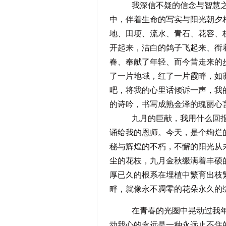
我深信不疑的信念与智慧之树
中，伴着生命的写实与阳光朝夕
地、田埂、流水、青石、花容、
开起来，洁白的鸽子飞起来、衔
春、奉献了年轻、而今昔走来的
了一片地域，红了一片霞畔，如
吧，将我的心里话倾诉一声，我的恩
的诗吟，书写成熟金泽的瑰丽心
九月的巨献，我用什么回报给
诵给我的恩师。今天，是个绚烂
秘与辉煌的不朽，不懈的阳光从
尘的花枝，九月金秋缀满着丰硕
厚已久的根系在埋植中繁育出枝
畔，就像永不凋零的花朵永久的
在青春的光圈中晃动过我年华
动我心的永远是一种永远止不住