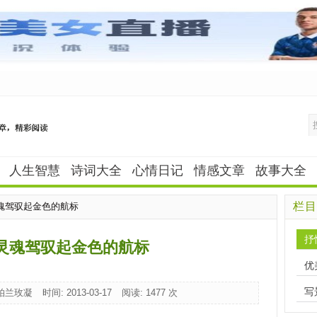
人生智慧
诗词大全
心情日记
情感文章
故事大全
栏目
灵魂驾驭起金色的航标
抒
灵魂驾驭起金色的航标
优
写
 柏兰玫凝
时间: 2013-03-17
阅读:
1477 次