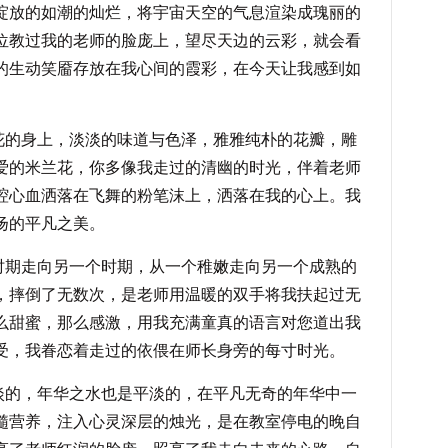
绽放的如潮的灿烂，将宇宙天空的气息渲染成瑰丽的
位教过我的老师的脸庞上，望尽天边的云彩，就会看
的生动笑靥存放在我心间的霞彩，在今天让我感到如
身上，淡淡的味道与色泽，雅雅纯朴的花瓣，雕
爱的米兰花，你多像我走过的清幽的时光，伴着老师
腔心血洒落在飞舞的粉笔沫上，洒落在我的心上。我
扬的平凡之美。
走向另一个时期，从一个稚嫩走向另一个成熟的
，摔倒了无数次，是老师用温暖的双手将我扶起过无
么甜蜜，那么感激，用我充满童真的语言对您道出我
受，我眷恋着走过的依偎在师长身旁的每寸时光。
，年华之水也是平淡的，在平凡无奇的年华中一
髓营养，注入心灵深层的烛光，是在教室停电的晚自