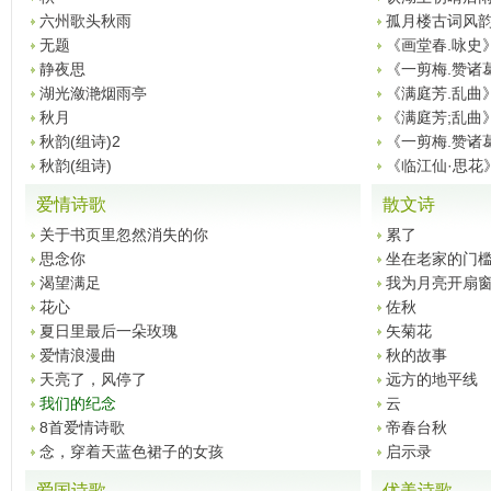
六州歌头秋雨
孤月楼古词风
无题
《画堂春.咏史
静夜思
《一剪梅.赞诸
湖光潋滟烟雨亭
《满庭芳.乱曲
秋月
《满庭芳;乱曲
秋韵(组诗)2
《一剪梅.赞诸
秋韵(组诗)
《临江仙·思花
爱情诗歌
散文诗
关于书页里忽然消失的你
累了
思念你
坐在老家的门
渴望满足
我为月亮开扇
花心
佐秋
夏日里最后一朵玫瑰
矢菊花
爱情浪漫曲
秋的故事
天亮了，风停了
远方的地平线
我们的纪念
云
8首爱情诗歌
帝春台秋
念，穿着天蓝色裙子的女孩
启示录
爱国诗歌
优美诗歌