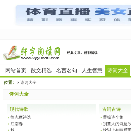
网站首页
散文精选
名言名句
人生智慧
诗词大全
位置:
>
诗词大全
诗词大全
现代诗歌
古词古诗
徐志摩诗选
曹操诗全集
江南春
别董大的诗意
秋
饮湖上初晴后