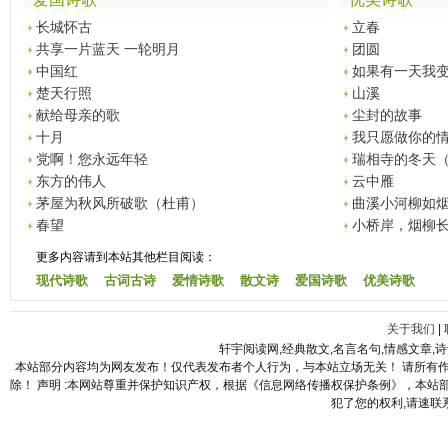
长城怀古
立春
共享一片蓝天 一轮明月
团圆
中国红
如果有一天我
楚天行照
山溪
献给母亲的歌
尘封的故事
十月
我只愿做你的
党啊！您永远年轻
瑞相寺的冬天
东方的伟人
云中雁
银丝。）
茅屋为秋风所破歌（杜甫）
曲溪小河柳如
春望
小桥岸，烟柳
更多内容请到本站其他栏目阅读：
现代诗歌
古词古诗
爱情诗歌
散文诗
爱国诗歌
优美诗歌
关于我们
|
轩宇阅读网,经典散文,名言名句,情感文章,
本站部分内容均为网友发布！仅代表发布者个人行为，与本站立场无关！ 请所有
除！ 声明 :本网站尊重并保护知识产权，根据《信息网络传播权保护条例》，本
犯了您的权利,请速联