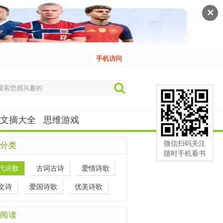
✕
手机访问
文摘大全
思维游戏
微信扫码关注
分类
随时手机看书
代诗歌
古词古诗
爱情诗歌
文诗
爱国诗歌
优美诗歌
阅读