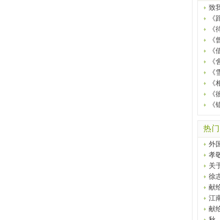
致
《
《
《
《
《
《
《
《
《
热门
外
孝
关
徐
献
江
献
秋