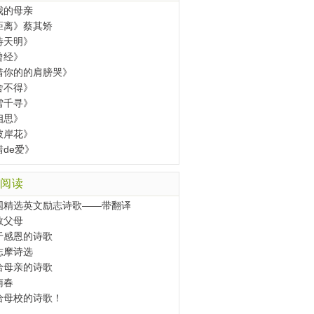
我的母亲
距离》蔡其矫
待天明》
曾经》
借你的的肩膀哭》
舍不得》
雪千寻》
相思》
彼岸花》
错de爱》
阅读
国精选英文励志诗歌——带翻译
敬父母
于感恩的诗歌
志摩诗选
给母亲的诗歌
南春
给母校的诗歌！