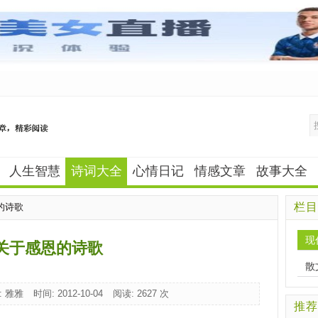
人生智慧
诗词大全
心情日记
情感文章
故事大全
栏目
的诗歌
现
关于感恩的诗歌
散
: 雅雅
时间: 2012-10-04
阅读:
2627 次
推荐