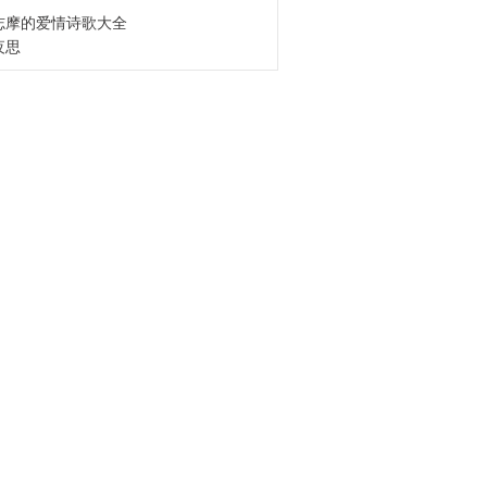
志摩的爱情诗歌大全
夜思