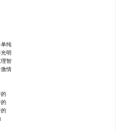
单纯
光明
理智
激情
的
的
的
的