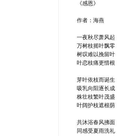
《感恩》
作者：海燕
一夜秋尽萧风起
万树枝摇叶飘零
树叹难以挽留叶
叶恋枝痛更惜根
芽叶依枝而诞生
吸乳向阳逐长成
株壮枝繁叶茂盛
叶阔护枝遮根荫
共沐浴春风拂面
同感受夏雨洗礼