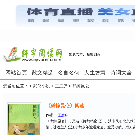
网站首页
散文精选
名言名句
人生智慧
诗词大全
您当前位置：
>
武侠小说
>
王度庐
>
鹤惊昆仑
《鹤惊昆仑》阅读
作者：
王度庐
《 鹤惊昆仑》，又名《舞鹤鸣鸾记》。清末民初北京武侠
部，讲述主人公江小鹤少年遭遇家变、遭受欺凌、后矢