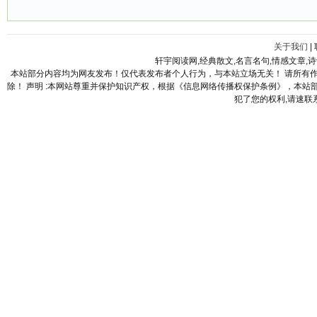
关于我们
|
轩宇阅读网,经典散文,名言名句,情感文章,
本站部分内容均为网友发布！仅代表发布者个人行为，与本站立场无关！ 请所有
除！ 声明 :本网站尊重并保护知识产权，根据《信息网络传播权保护条例》，本
犯了您的权利,请速联