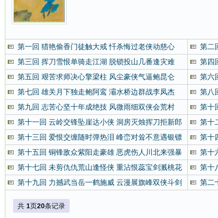
第一回 猎艳偷香门徒触大戒 忏杀悔过老侠动慈心
第二
第三回 挥刀雪恨单骑走江湖 脱锁投山几番逢灾难
第四
第五回 艰苦求师决心擎梁柱 风尘豪侠气逼鲍昆仑
第六
第七回 雄关月下独走鲍阿鸾 灞水桥边群战李凤杰
第八
第九回 志苦心坚十年成绝技 风微雨细双侠会荒村
第十
第十一回 云岭交锋坠崖达小侠 洞房灭烛挥刀拒新郎
第十
第十三回 爱恨交缠随时弹热泪 峰峦对耸不意遇银镖
第十
第十五回 铜锋敌众紫阳走豪雄 恶虎伤人川北来强暴
第十
第十七回 未剪仇仇荒山逢怪侠 重沾恨蕊宝剑溅桃花
第十
第十九回 力撼武当岳一鹤施威 云漫展旗峰双侠斗剑
第二
共
1
页
20
条记录