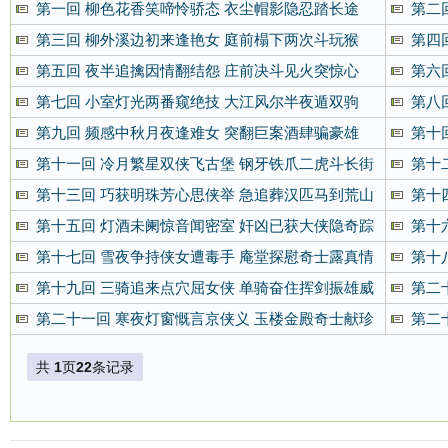
第一回 柳色花香笑啼怜骄态 衣尘帽影隐忍踏长途
第二
第三回 柳外溪边初来逢艳女 庭前榻下两次斗玩猴
第四
第五回 夜半追擒因情翻结怨 庄前决斗见火突惊心
第六
第七回 小室灯光两番窥绝技 大江风尔半夜遁双驹
第八
第九回 频感中秋月夜逢难女 突翻巨案酒肆骗豪雄
第十
第十一回 冷月繁星双侠飞古堡 钢牙铁爪二虎斗长街
第十
第十三回 巧获明珠芳心思侠举 急追葬汉匹马到荒山
第十
第十五回 灯酒未阑惊音闻密室 奸凶已获大侠隐奇踪
第十
第十七回 雪夜争持侠女遭毒手 庵堂探慰奇士露真情
第十
第十九回 三骑追来点穴屈女侠 单骑奋住挥剑振雄威
第二
第二十一回 寒夜灯窗慨言京侠义 玉楼金殿奇士献珍
第二
珠
霄
共
1
页
22
条记录