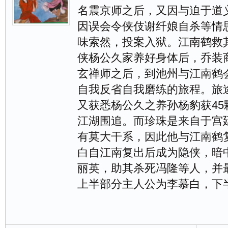
名震京师之后，又因与迫于道
因误会令侠伎谢纤娘自杀等情
味索然，投案入狱。江南鹤救
侠杨公久家养好身体后，乔装
玄禅师之后，到池州与江南鹤
自我反省自我磨练的旅程。旅
又获悉杨公久之养孙杨豹获4
江湖围追。而珍珠是来自于宫
有莫大干系，因此他与江南鹤
白自江南复出后成为隐侠，暗
丽英，助其杀死冯隆等人，并
上半部分主人公为李慕白，下