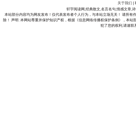
关于我们
|
轩宇阅读网,经典散文,名言名句,情感文章,
本站部分内容均为网友发布！仅代表发布者个人行为，与本站立场无关！ 请所有
除！ 声明 :本网站尊重并保护知识产权，根据《信息网络传播权保护条例》，本
犯了您的权利,请速联