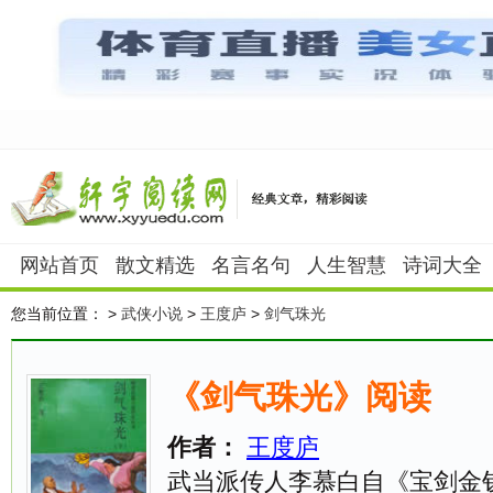
网站首页
散文精选
名言名句
人生智慧
诗词大全
您当前位置：
>
武侠小说
>
王度庐
>
剑气珠光
《剑气珠光》阅读
作者：
王度庐
武当派传人李慕白自《宝剑金