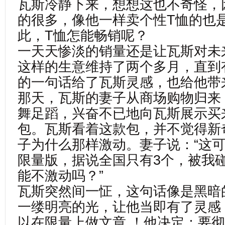
瓦斯冷静下来，想想这也不奇怪，
的很多，像他一样卖个性T恤的也
此，T恤怎能畅销呢？
一天天惨淡的销量还是让瓦斯对未
这样的生意维持了两个多月，直到
的一句话给了瓦斯灵感，也给他带
那天，瓦斯的妻子从商场购物归来
舞足蹈，兴奋不已地向瓦斯展示买
包。瓦斯看着这款包，并不觉得新
子为什么那样激动。妻子说：“这
限量版，据说全国只有3个，被我
能不激动吗？”
瓦斯突然间一怔，这句话像是黑暗
一缕明亮的光，让他当即有了灵感
以在限量上做文章 ！他决定：要