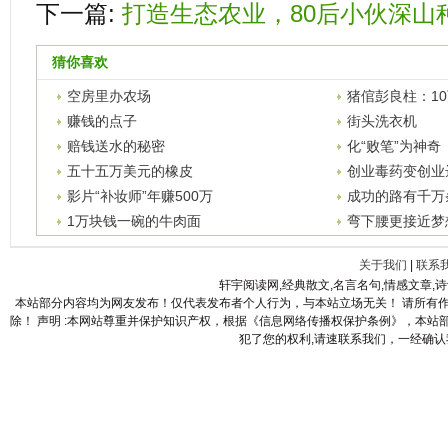
下一篇:
打造生态农业，80后小伙深山
猜你喜欢
空房里办农场
猪倌彭良柱：1
翁
赚钱的点子
街头洗衣机
赔钱送水的秘密
化“败笔”为神奇
五十五万美元的橡皮
创业毒药变创业
影片“补妆师”年赚500万
成功的路有千万
1万块钱一碗的牛肉面
弯下腰更接近梦
关于我们
|
联系
轩宇阅读网,经典散文,名言名句,情感文章,
本站部分内容均为网友发布！仅代表发布者个人行为，与本站立场无关！ 请所有
除！ 声明 :本网站尊重并保护知识产权，根据《信息网络传播权保护条例》，本
犯了您的权利,请速联系我们，一经确认我们