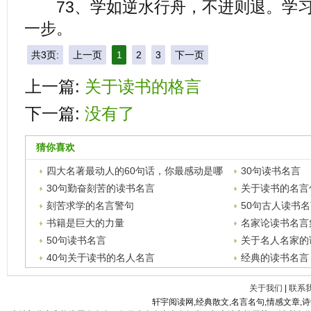
73、学如逆水行舟，不进则退。学习
一步。
共3页:
上一页
1
2
3
下一页
上一篇:
关于读书的格言
下一篇:
没有了
猜你喜欢
四大名著最动人的60句话，你最感动是哪
30句读书名言
一句？
30句勤奋刻苦的读书名言
关于读书的名言
刻苦求学的名言警句
50句古人读书
书籍是巨大的力量
名家论读书名言
50句读书名言
关于名人名家的
40句关于读书的名人名言
经典的读书名言
关于我们
|
联系
轩宇阅读网,经典散文,名言名句,情感文章,