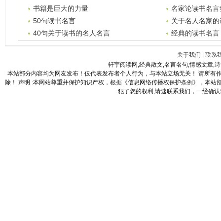
书籍是巨大的力量
名家论读书名言
50句读书名言
关于名人名家的
40句关于读书的名人名言
经典的读书名言
关于我们
|
联系
轩宇阅读网,经典散文,名言名句,情感文章,
本站部分内容均为网友发布！仅代表发布者个人行为，与本站立场无关！ 请所有
除！ 声明 :本网站尊重并保护知识产权，根据《信息网络传播权保护条例》，本
犯了您的权利,请速联系我们，一经确认我们