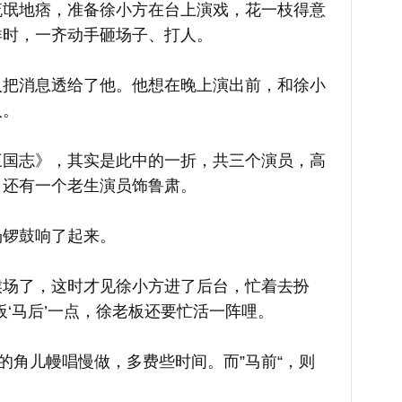
流氓地痞，准备徐小方在台上演戏，花一枝得意
洋时，一齐动手砸场子、打人。
消息透给了他。他想在晚上演出前，和徐小
人。
志》，其实是此中的一折，共三个演员，高
，还有一个老生演员饰鲁肃。
锣鼓响了起来。
了，这时才见徐小方进了后台，忙着去扮
板‘马后’一点，徐老板还要忙活一阵哩。
角儿幔唱慢做，多费些时间。而”马前“，则