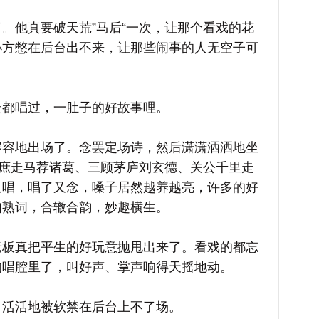
他真要破天荒”马后“一次，让那个看戏的花
小方憋在后台出不来，让那些闹事的人无空子可
都唱过，一肚子的好故事哩。
地出场了。念罢定场诗，然后潇潇洒洒地坐
徐庶走马荐诸葛、三顾茅庐刘玄德、关公千里走
又唱，唱了又念，嗓子居然越养越亮，许多的好
如熟词，合辙合韵，妙趣横生。
真把平生的好玩意抛甩出来了。看戏的都忘
的唱腔里了，叫好声、掌声响得天摇地动。
活活地被软禁在后台上不了场。