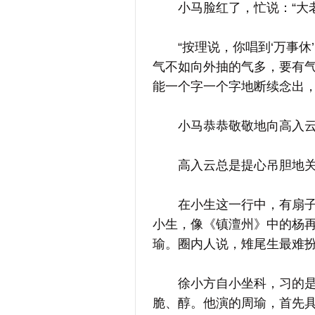
小马脸红了，忙说：“大老
“按理说，你唱到‘万事休’
气不如向外抽的气多，要有气
能一个字一个字地断续念出，
小马恭恭敬敬地向高入云鞠
高入云总是提心吊胆地关
在小生这一行中，有扇子生
小生，像《镇澶州》中的杨
瑜。圈内人说，雉尾生最难
徐小方自小坐科，习的是雉
脆、醇。他演的周瑜，首先具