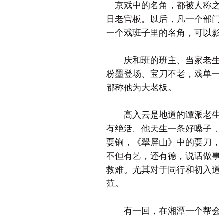
京戏中的名角，都被人称之
日老官板。以后，凡一个部
一个戏班子里的名角，可以
庆和班的班主、当家老生高
粉墨登场、宝刀不老，戏单
都称他为大老板。
高入云是地道的谭派老生，
有绝活。他天生一条好嗓子
耍锏，《翠屏山》中的耍刀
不但有艺，还有德，说话做
救难。尤其对于同行和初入
范。
有一回，在湘潭一个帮会的