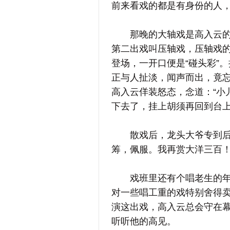
前来看戏的都是有身份的人
那晚的大轴戏是高入云的《
第二出戏叫压轴戏，压轴戏
登场，一开口便是“碰头彩”
正与人扯淡，闻声而出，竟
高入云佯装怒态，念道：“小
下去了，挂上胡须再回到台
散戏后，龙头大爷专到后台
筹，佩服。我再赏大洋三百！
戏班里还有个唱老生的年轻
对一些唱工重的戏特别舍得
演这出戏，高入云总会守在
听听他的高见。