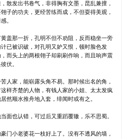
雅，散发出书卷气，非得胸有文墨，昆乱兼擅，
耍翎子的功夫，更经苦练而成，不但耍得美观，
情感。
盖那一折，孔明不但不劝阻，反而稳坐一旁
肉计已被识破，对孔明又妒又恨，顿时脸色发
动，而头上的两根翎子却刷刷作响，而且响声震
起彼伏。
人家，能崭露头角不易。那时候出名的角，
方这样齐楚的人物，有钱人家的小姐、太太发疯
他居然顺水推舟地入套，绯闻时或有之。
面也认错，可过后又重蹈覆辙，乐不思蜀。
门小老婆花一枝好上了。没有不透风的墙，