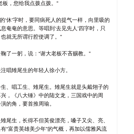
板，您给我点拨点拨。”
的‘休’字时，要同病死人的提气一样，向里吸的
息奄奄的意思。等唱到‘去见先人’四字时，只
也就无所谓行腔使调了。”
了一躬，说：“谢大老板不吝赐教。”
注唱雉尾生的年轻人徐小方。
、唱工生、雉尾生。雉尾生就是头戴翎子的
再兴，《八大锤》中的陆文龙，三国戏中的周
扮演的角，要首推周瑜。
尾生，长得不但英俊漂亮，嗓子又尖、亮、
有“富贵英雄美少年”的气概，再加以儒雅风流