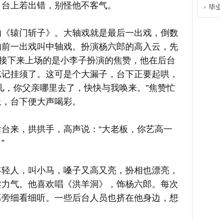
，台上若出错，别怪他不客气。
毕
辕门斩子》。大轴戏就是最后一出戏，倒数
的前一出戏叫中轴戏。扮演杨六郎的高入云，先
。接下来上场的是小李子扮演的焦赞，他在后台
忘记挂须了。这可是个大漏子，台下正要起哄，
儿，你父亲哪里去了，快快与我唤来。”焦赞忙
上，台下便大声喝彩。
来，拱拱手，高声说：“大老板，你艺高一
”
人，叫小马，嗓子又高又亮，扮相也漂亮，
卖力气。他喜欢唱《洪羊洞》，饰杨六郎。每次
幕旁细看细听。一些后台人员也挤在他身边，想