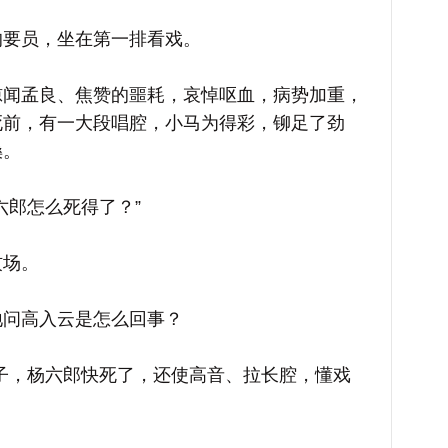
要员，坐在第一排看戏。
孟良、焦赞的噩耗，哀悼呕血，病势加重，
死前，有一大段唱腔，小马为得彩，铆足了劲
嗓。
郎怎么死得了？”
场。
问高入云是怎么回事？
，杨六郎快死了，还使高音、拉长腔，懂戏