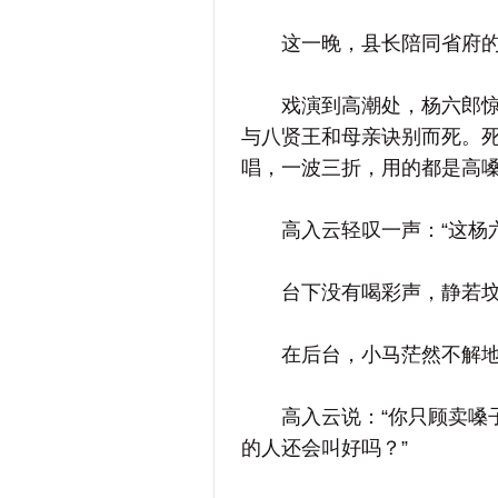
这一晚，县长陪同省府的
戏演到高潮处，杨六郎惊闻
与八贤王和母亲诀别而死。
唱，一波三折，用的都是高
高入云轻叹一声：“这杨六
台下没有喝彩声，静若坟
在后台，小马茫然不解地
高入云说：“你只顾卖嗓子
的人还会叫好吗？”