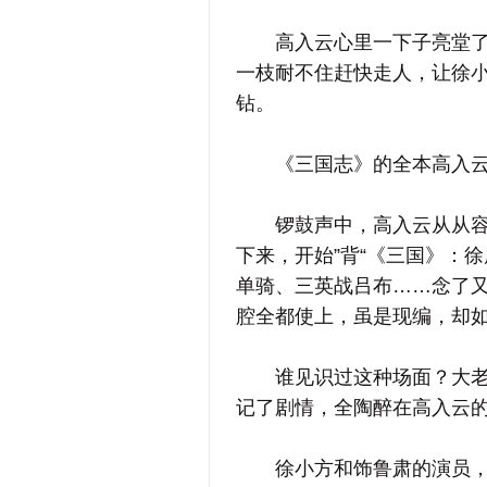
高入云心里一下子亮堂了。
一枝耐不住赶快走人，让徐
钻。
《三国志》的全本高入云
锣鼓声中，高入云从从容容
下来，开始”背“《三国》：
单骑、三英战吕布……念了
腔全都使上，虽是现编，却
谁见识过这种场面？大老板
记了剧情，全陶醉在高入云
徐小方和饰鲁肃的演员，