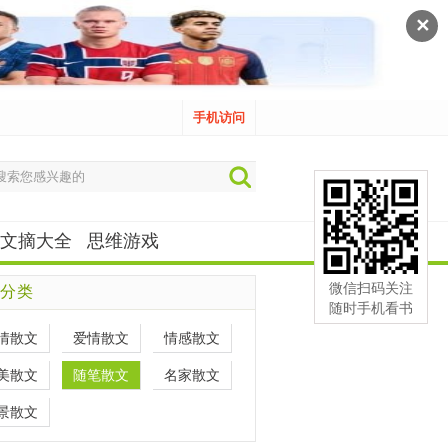
✕
手机访问
文摘大全
思维游戏
微信扫码关注
分类
随时手机看书
情散文
爱情散文
情感散文
美散文
随笔散文
名家散文
景散文