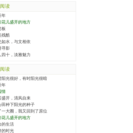
阅读
新年
些花儿盛开的地方
老板
美残酷
光如水，与文相依
树寻影
人四十，淡雅魅力
阅读
时阳光很好，有时阳光很暗
新年
园情
若盛开，清风自来
心田种下阳光的种子
了一大圈，我又回到了原位
些花儿盛开的地方
力的生活
好的时光