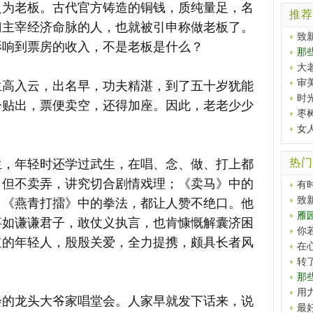
为老板。古代官方铸造的铜钱，质纯量足，名
推荐
门主宰经济命脉的人，也就被引申称做老板了。
致
影响到票房的收入，不是老板是什么？
那
大
审
入云，出名早，功夫精湛，到了五十岁犹能
时
一贴出，票便卖空，还得加座。因此，老老少少
枣
女
热门
年轻时还学过武生，在唱、念、做、打上都
，但不卖弄，讲究切合剧情戏理；《卖马》中的
有
致
，《燕青打擂》中的拳法，都让人赞不绝口。他
雁
事如谦谦君子，敢仗义执言，也肯慷慨解囊济困
你
道的年轻人，殷殷关爱，全力提携，颇具长者风
在
转
那
用
龙头大爷家唱堂会。人家早就发下话来，说
最