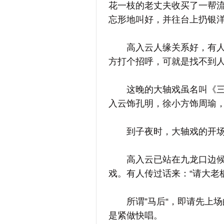
花一枝的老丈夫收买了一帮
忘形地叫好，并往台上扔银
高入云人缘关系好，有人把
方打个招呼，可就是找不到
这晚的大轴戏虽名叫《三国
入云饰孔明，徐小方饰周瑜
到子夜时，大轴戏的开场
高入云已站在九龙口边候场
戏。有人传过话来：“请大老
所谓”马后“，即请先上场的
是紧做快唱。