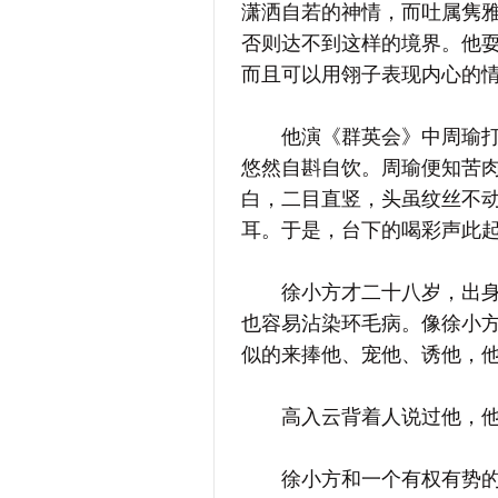
潇洒自若的神情，而吐属隽
否则达不到这样的境界。他
而且可以用翎子表现内心的
他演《群英会》中周瑜打黄
悠然自斟自饮。周瑜便知苦
白，二目直竖，头虽纹丝不
耳。于是，台下的喝彩声此
徐小方才二十八岁，出身苦
也容易沾染环毛病。像徐小
似的来捧他、宠他、诱他，
高入云背着人说过他，他当
徐小方和一个有权有势的豪